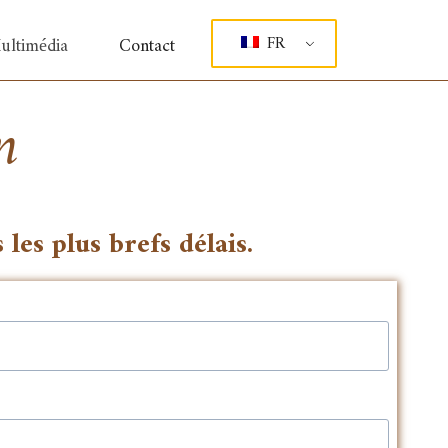
ultimédia
Contact
FR
n
es plus brefs délais.