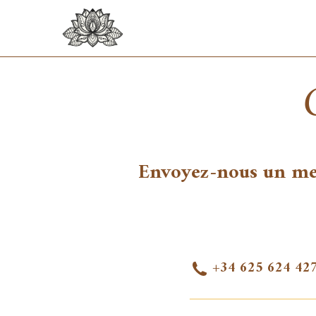
Skip
to
content
Envoyez-nous un mess
+34 625 624 42