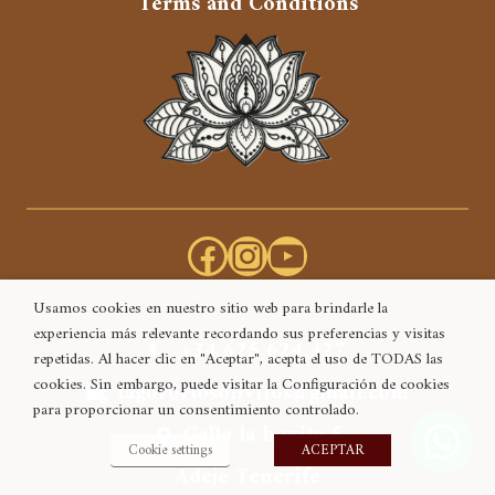
Terms and Conditions
Facebook
Instagram
YouTube
Usamos cookies en nuestro sitio web para brindarle la
experiencia más relevante recordando sus preferencias y visitas
+34 625 624 427
repetidas. Al hacer clic en "Aceptar", acepta el uso de TODAS las
cookies. Sin embargo, puede visitar la Configuración de cookies
tagororlosolivitos@gmail.com
para proporcionar un consentimiento controlado.
Calle la hoyita 5
Cookie settings
ACEPTAR
Adeje Tenerife