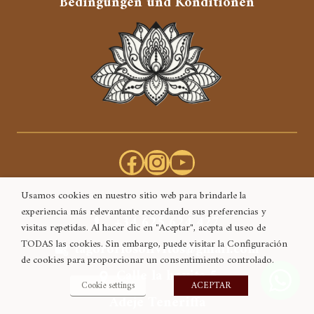
Bedingungen und Konditionen
Facebook
Instagram
YouTube
Usamos cookies en nuestro sitio web para brindarle la
experiencia más relevantante recordando sus preferencias y
+34 625 624 427
visitas repetidas. Al hacer clic en "Aceptar", acepta el useo de
TODAS las cookies. Sin embargo, puede visitar la Configuración
tagororlosolivitos@gmail.com
de cookies para proporcionar un consentimiento controlado.
Calle la hoyita 5
Cookie settings
ACEPTAR
Adeje Teneriffa